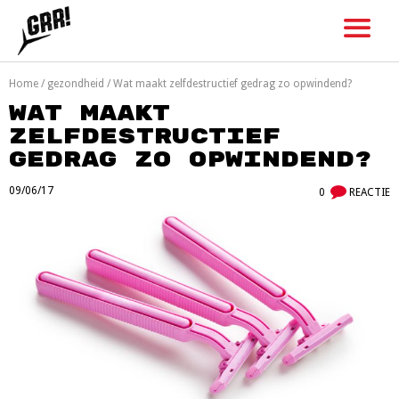
Skip
to
content
Home
/
gezondheid
/
Wat maakt zelfdestructief gedrag zo opwindend?
Wat maakt
zelfdestructief
gedrag zo opwindend?
09/06/17
0
REACTIE