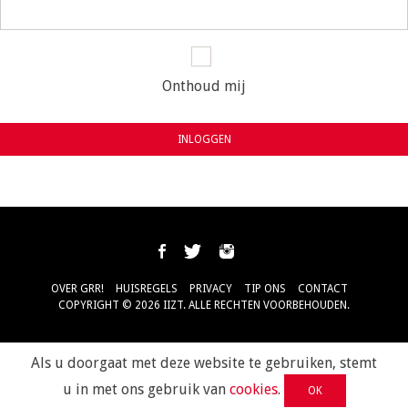
Onthoud mij
INLOGGEN
OVER GRR!
HUISREGELS
PRIVACY
TIP ONS
CONTACT
COPYRIGHT © 2026 IIZT. ALLE RECHTEN VOORBEHOUDEN.
Als u doorgaat met deze website te gebruiken, stemt
u in met ons gebruik van
cookies
.
OK