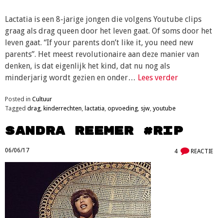
Lactatia is een 8-jarige jongen die volgens Youtube clips
graag als drag queen door het leven gaat. Of soms door het
leven gaat. “If your parents don’t like it, you need new
parents”. Het meest revolutionaire aan deze manier van
denken, is dat eigenlijk het kind, dat nu nog als
minderjarig wordt gezien en onder…
Lees verder
Posted in
Cultuur
Tagged
drag
,
kinderrechten
,
lactatia
,
opvoeding
,
sjw
,
youtube
Sandra Reemer #RIP
06/06/17
4
REACTIE