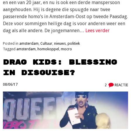
en een van 20 jaar, en nu is ook een derde manspersoon
aangehouden. Hij is degene die spuugde naar twee
passerende homo’s in Amsterdam-Oost op tweede Paasdag.
Deze voor sommigen heilige dag is voor anderen weer een
dag als alle andere. De jongemannen…
Lees verder
Posted in
amsterdam
,
Cultuur
,
nieuws
,
politiek
Tagged
amsterdam
,
homokoppel
,
mocro
Drag kids: blessing
in disguise?
08/06/17
2
REACTIE