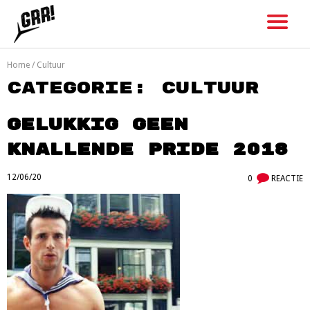
Skip
to
content
Home
/
Cultuur
Categorie:
Cultuur
Gelukkig geen
knallende pride 2018
12/06/20
0
REACTIE