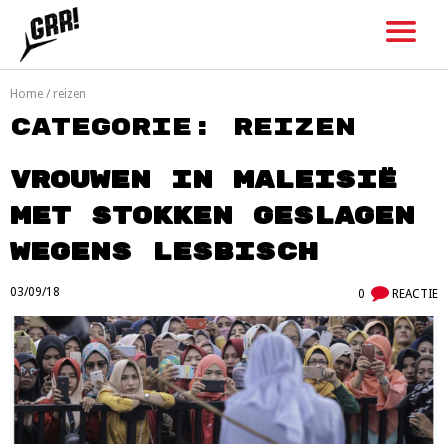
Skip
to
content
Home
/
reizen
Categorie:
reizen
Vrouwen in Maleisië
met stokken geslagen
wegens lesbisch
03/09/18
0
REACTIE