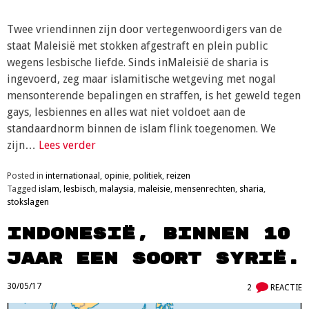
Twee vriendinnen zijn door vertegenwoordigers van de
staat Maleisië met stokken afgestraft en plein public
wegens lesbische liefde. Sinds inMaleisië de sharia is
ingevoerd, zeg maar islamitische wetgeving met nogal
mensonterende bepalingen en straffen, is het geweld tegen
gays, lesbiennes en alles wat niet voldoet aan de
standaardnorm binnen de islam flink toegenomen. We
zijn…
Lees verder
Posted in
internationaal
,
opinie
,
politiek
,
reizen
Tagged
islam
,
lesbisch
,
malaysia
,
maleisie
,
mensenrechten
,
sharia
,
stokslagen
Indonesië, binnen 10
jaar een soort Syrië.
30/05/17
2
REACTIE