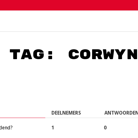
 tag: Corwy
DEELNEMERS
ANTWOORDE
ndend?
1
0