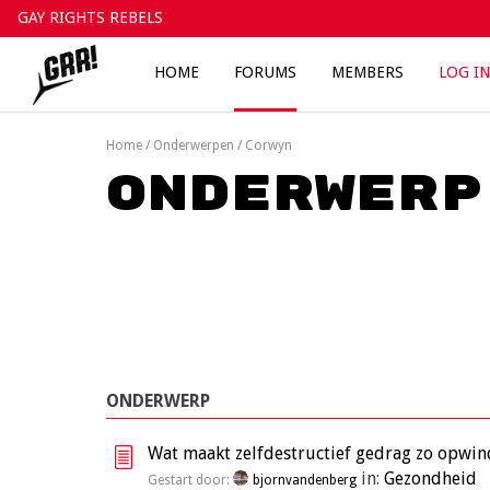
Skip
GAY RIGHTS REBELS
to
content
HOME
FORUMS
MEMBERS
LOG IN
Home
/
Onderwerpen
/
Corwyn
Onderwerp
ONDERWERP
Wat maakt zelfdestructief gedrag zo opwi
in:
Gezondheid
Gestart door:
bjornvandenberg