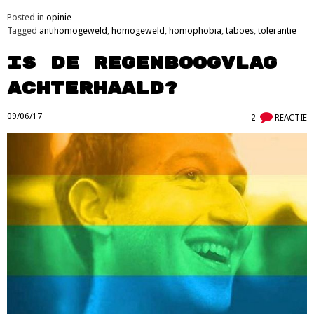
Posted in
opinie
Tagged
antihomogeweld
,
homogeweld
,
homophobia
,
taboes
,
tolerantie
Is de regenboogvlag
achterhaald?
09/06/17
2
REACTIE