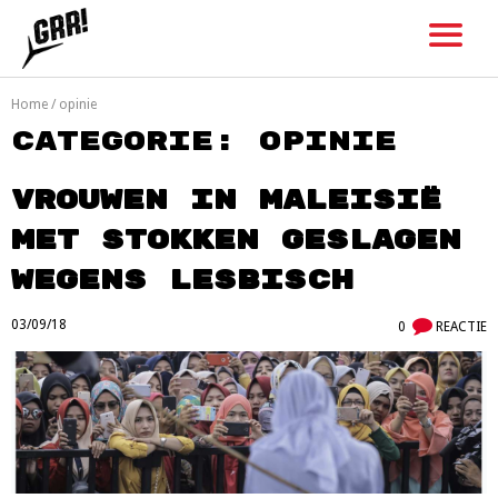
Skip
to
content
Home
/
opinie
Categorie:
opinie
Vrouwen in Maleisië
met stokken geslagen
wegens lesbisch
03/09/18
0
REACTIE