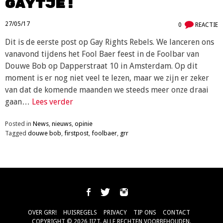
gaytje!
27/05/17
0
REACTIE
Dit is de eerste post op Gay Rights Rebels. We lanceren ons
vanavond tijdens het Fool Baer feest in de Foolbar van
Douwe Bob op Dapperstraat 10 in Amsterdam. Op dit
moment is er nog niet veel te lezen, maar we zijn er zeker
van dat de komende maanden we steeds meer onze draai
gaan…
Lees verder
Posted in
News
,
nieuws
,
opinie
Tagged
douwe bob
,
firstpost
,
foolbaer
,
grr
OVER GRR!
HUISREGELS
PRIVACY
TIP ONS
CONTACT
COPYRIGHT © 2026 IIZT. ALLE RECHTEN VOORBEHOUDEN.