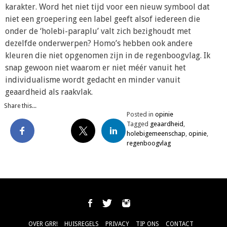
karakter. Word het niet tijd voor een nieuw symbool dat
niet een groepering een label geeft alsof iedereen die
onder de ‘holebi-paraplu’ valt zich bezighoudt met
dezelfde onderwerpen? Homo’s hebben ook andere
kleuren die niet opgenomen zijn in de regenboogvlag. Ik
snap gewoon niet waarom er niet méér vanuit het
individualisme wordt gedacht en minder vanuit
geaardheid als raakvlak.
Share this...
Posted in
opinie
Tagged
geaardheid
,
holebigemeenschap
,
opinie
,
regenboogvlag
OVER GRR!
HUISREGELS
PRIVACY
TIP ONS
CONTACT