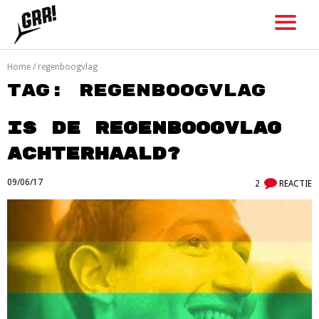
Skip
to
content
Home
/
regenboogvlag
Tag:
regenboogvlag
Is de regenboogvlag
achterhaald?
09/06/17
2
REACTIE