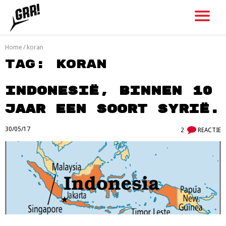
Skip
to
content
Home
/
koran
Tag:
koran
Indonesië, binnen 10
jaar een soort Syrië.
30/05/17
2
REACTIE