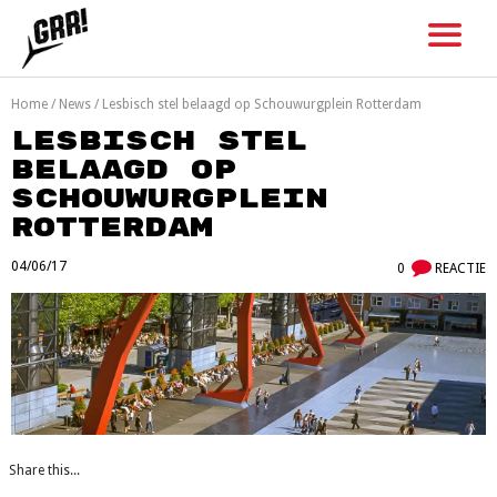
Skip
to
content
Home
/
News
/
Lesbisch stel belaagd op Schouwurgplein Rotterdam
Lesbisch stel
belaagd op
Schouwurgplein
Rotterdam
04/06/17
0
REACTIE
Share this...