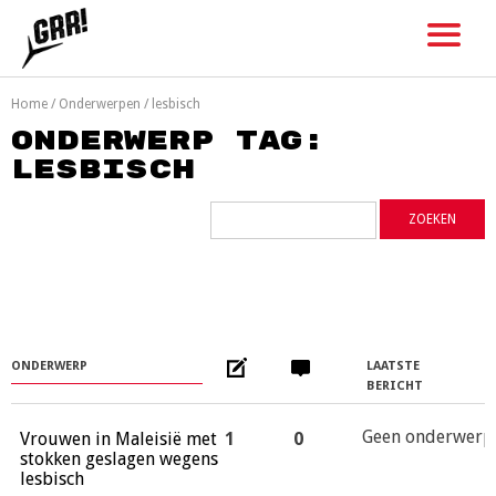
Skip
to
content
Home
/
Onderwerpen
/
lesbisch
Onderwerp tag:
lesbisch
ONDERWERP
LAATSTE
BERICHT
Geen onderwerp
Vrouwen in Maleisië met
1
0
stokken geslagen wegens
lesbisch