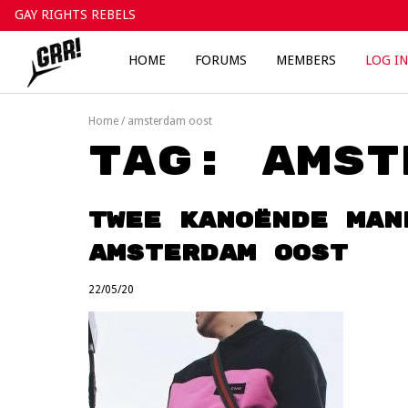
Skip
GAY RIGHTS REBELS
to
content
HOME
FORUMS
MEMBERS
LOG IN
Home
/
amsterdam oost
Tag:
amst
Twee kanoënde man
Amsterdam Oost
22/05/20