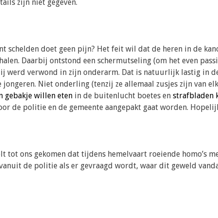
ails zijn niet gegeven.
schelden doet geen pijn? Het feit wil dat de heren in de kan
 halen. Daarbij ontstond een schermutseling (om het even pass
ij werd verwond in zijn onderarm. Dat is natuurlijk lastig in 
ongeren. Niet onderling (tenzij ze allemaal zusjes zijn van el
n gebakje willen eten
in de buitenlucht boetes en
strafbladen 
or de politie en de gemeente aangepakt gaat worden. Hopelijk
Belt tot ons gekomen dat tijdens hemelvaart roeiende homo’s 
 vanuit de politie als er gevraagd wordt, waar dit geweld vand