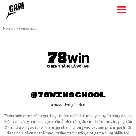
Skip
to
content
Home
/
78winschool
@78winschool
4 maanden geleden
78win hiện được đánh giá thuộc nhóm nhà cái trực tuyến uy tín hàng đầu tại
Việt Nam cũng như khu vực châu Á. Nền tảng duy trì đường link truy cập ổn
định, hỗ trợ người chơi tham gia nhanh chóng vào các sản phẩm giải trí đa
dạng như cá cược thể thao, casino trực tuyến, slot game cùng nhiều trò