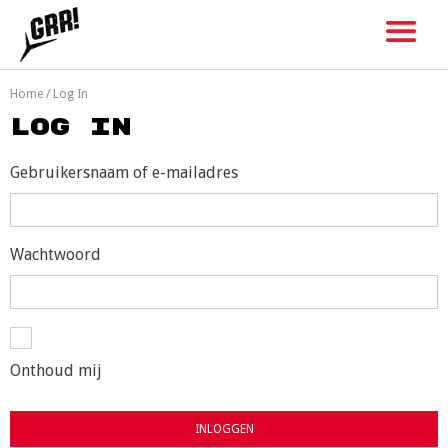
Skip
to
content
Home
/
Log In
Log In
Gebruikersnaam of e-mailadres
Wachtwoord
Onthoud mij
INLOGGEN