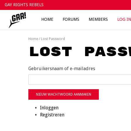
Skip
GAY RIGHTS REBELS
to
content
HOME
FORUMS
MEMBERS
LOG IN
Home
/
Lost Password
Lost Pass
Gebruikersnaam of e-mailadres
NIEUW WACHTWOORD AANMAKEN
Inloggen
Registreren