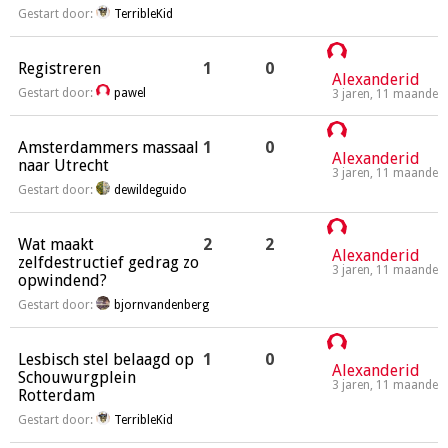
Gestart door:
TerribleKid
Registreren
1
0
Alexanderid
Gestart door:
pawel
3 jaren, 11 maanden
Amsterdammers massaal
1
0
Alexanderid
naar Utrecht
3 jaren, 11 maanden
Gestart door:
dewildeguido
Wat maakt
2
2
Alexanderid
zelfdestructief gedrag zo
3 jaren, 11 maanden
opwindend?
Gestart door:
bjornvandenberg
Lesbisch stel belaagd op
1
0
Alexanderid
Schouwurgplein
3 jaren, 11 maanden
Rotterdam
Gestart door:
TerribleKid