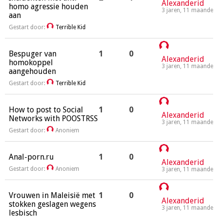
Alexanderid
homo agressie houden
3 jaren, 11 maanden
aan
Gestart door:
Terrible Kid
Bespuger van
1
0
Alexanderid
homokoppel
3 jaren, 11 maanden
aangehouden
Gestart door:
Terrible Kid
How to post to Social
1
0
Alexanderid
Networks with POOSTRSS
3 jaren, 11 maanden
Gestart door:
Anoniem
Anal-porn.ru
1
0
Alexanderid
Gestart door:
Anoniem
3 jaren, 11 maanden
Vrouwen in Maleisië met
1
0
Alexanderid
stokken geslagen wegens
3 jaren, 11 maanden
lesbisch