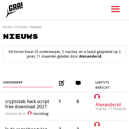
Skip
to
content
Home
/
Forums
/
Nieuws
Nieuws
Dit forum bevat 20 onderwerpen, 5 reacties, en is laatst geüpdatet op
3
jaren, 11 maanden geleden
door
Alexanderid
.
ONDERWERP
LAATSTE
BERICHT
cryptotab hack script
1
0
Alexanderid
free download 2021
3 jaren, 11 maanden
Gestart door:
Lincolnag