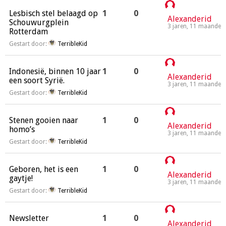
Lesbisch stel belaagd op
1
0
Alexanderid
Schouwurgplein
3 jaren, 11 maanden
Rotterdam
Gestart door:
TerribleKid
Indonesië, binnen 10 jaar
1
0
Alexanderid
een soort Syrië.
3 jaren, 11 maanden
Gestart door:
TerribleKid
Stenen gooien naar
1
0
Alexanderid
homo’s
3 jaren, 11 maanden
Gestart door:
TerribleKid
Geboren, het is een
1
0
Alexanderid
gaytje!
3 jaren, 11 maanden
Gestart door:
TerribleKid
Newsletter
1
0
Alexanderid