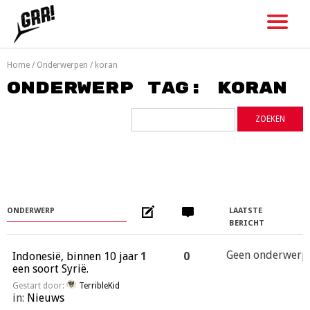
Skip
to
content
Home
/
Onderwerpen
/
koran
Onderwerp tag: koran
ONDERWERP
LAATSTE
BERICHT
Geen onderwerp
Indonesië, binnen 10 jaar
1
0
een soort Syrië.
Gestart door:
TerribleKid
in:
Nieuws