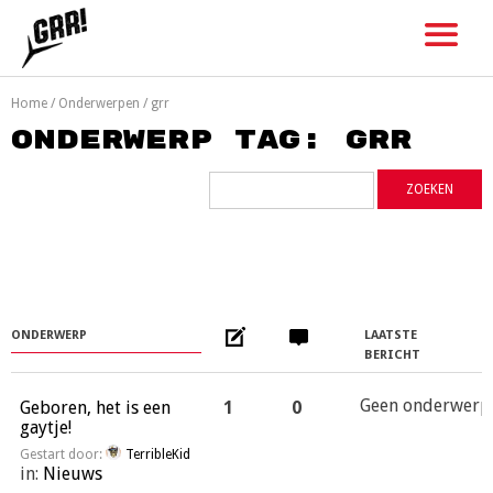
Skip
to
content
Home
/
Onderwerpen
/
grr
Onderwerp tag: grr
ONDERWERP
LAATSTE
BERICHT
Geen onderwerp
Geboren, het is een
1
0
gaytje!
Gestart door:
TerribleKid
in:
Nieuws