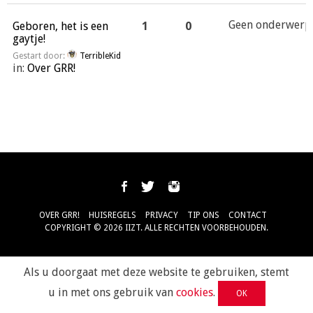
Geen onderwerp
Geboren, het is een
1
0
gaytje!
Gestart door:
TerribleKid
in:
Over GRR!
OVER GRR!
HUISREGELS
PRIVACY
TIP ONS
CONTACT
COPYRIGHT © 2026 IIZT. ALLE RECHTEN VOORBEHOUDEN.
Als u doorgaat met deze website te gebruiken, stemt
u in met ons gebruik van
cookies
.
OK