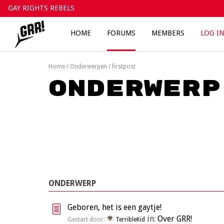
Skip
GAY RIGHTS REBELS
to
content
HOME
FORUMS
MEMBERS
LOG IN
Home
/
Onderwerpen
/
firstpost
Onderwerp
ONDERWERP
Geboren, het is een gaytje!
in:
Over GRR!
Gestart door:
TerribleKid