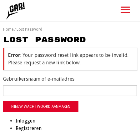
Skip
to
content
Home
/
Lost Password
Lost Password
Error
: Your password reset link appears to be invalid.
Please request a new link below.
Gebruikersnaam of e-mailadres
NIEUW WACHTWOORD AANMAKEN
Inloggen
Registreren