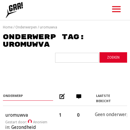
Skip
to
content
Home
/
Onderwerpen
/
uromuwva
Onderwerp tag:
uromuwva
ONDERWERP
LAATSTE
BERICHT
Geen onderwerp
uromuwva
1
0
Gestart door:
Anoniem
in:
Gezondheid