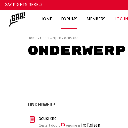
Skip
GAY RIGHTS REBELS
to
content
HOME
FORUMS
MEMBERS
LOG IN
Home
/
Onderwerpen
/
ocuslknc
Onderwerp
ONDERWERP
ocuslknc
in:
Reizen
Gestart door:
Anoniem