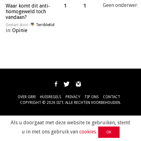
Geen onderwerp
Waar komt dit anti-
1
1
homogeweld toch
vandaan?
Gestart door:
TerribleKid
in:
Opinie
OVER GRR!
HUISREGELS
PRIVACY
TIP ONS
CONTACT
COPYRIGHT © 2026 IIZT. ALLE RECHTEN VOORBEHOUDEN.
Als u doorgaat met deze website te gebruiken, stemt
u in met ons gebruik van
cookies
.
OK