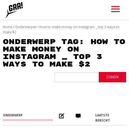
Skip
to
content
Home
/
Onderwerpen
/
How to make money on instagram _ top 3 ways to
make $2
Onderwerp tag: How to
make money on
instagram _ top 3
ways to make $2
ONDERWERP
LAATSTE
BERICHT