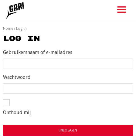
Skip
to
content
Home
/
Log In
Log In
Gebruikersnaam of e-mailadres
Wachtwoord
Onthoud mij
INLOGGEN