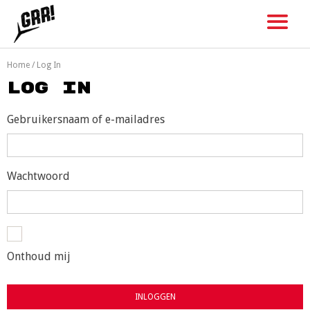
Skip
to
content
Home
/
Log In
Log In
Gebruikersnaam of e-mailadres
Wachtwoord
Onthoud mij
INLOGGEN