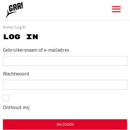
Skip
to
content
Home
/
Log In
Log In
Gebruikersnaam of e-mailadres
Wachtwoord
Onthoud mij
INLOGGEN